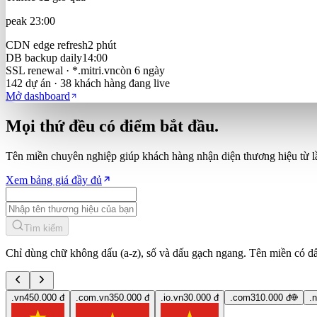
peak 23:00
CDN edge refresh
2 phút
DB backup daily
14:00
SSL renewal · *.mitri.vn
còn 6 ngày
142 dự án ·
38
khách hàng đang live
Mở dashboard
Mọi thứ đều có
điểm bắt đầu.
Tên miền chuyên nghiệp giúp khách hàng nhận diện thương hiệu từ l
Xem bảng giá đầy đủ
Tìm kiếm
Chỉ dùng chữ không dấu (a-z), số và dấu gạch ngang. Tên miền có d
.vn
450.000 đ
.com.vn
350.000 đ
.io.vn
30.000 đ
.com
310.000 đ
.n