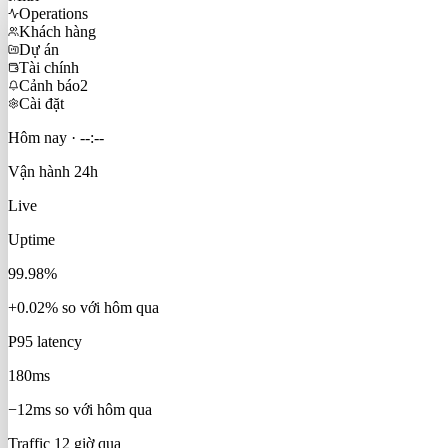
Operations
Khách hàng
Dự án
Tài chính
Cảnh báo
2
Cài đặt
Hôm nay ·
--:--
Vận hành 24h
Live
Uptime
99.
98
%
+0.02% so với hôm qua
P95 latency
180
ms
−12ms so với hôm qua
Traffic 12 giờ qua