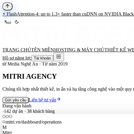
⚡️ FlashAttention-4: up to 1.3× faster than cuDNN on NVIDIA Blac
vi
TRANG CHỦ
TÊN MIỀN
HOSTING & MÁY CHỦ
THIẾT KẾ W
Hồ sơ năng lực
Tài khoản
từ Media Nghệ An · Từ năm 2019
MITRI AGENCY
Chúng tôi hợp nhất thiết kế, in ấn và hạ tầng công nghệ vào một quy 
Liên hệ tư vấn
Gửi yêu cầu
Đang vận hành
·
142 dự án
·
38
khách hàng
mitri.vn/dashboard/operations
M
Mitri